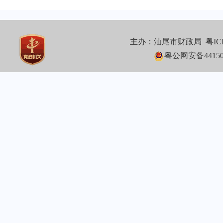
主办：汕尾市财政局
粤IC
粤公网安备441502