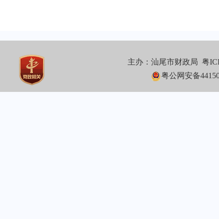
主办：汕尾市财政局
粤IC
粤公网安备441502