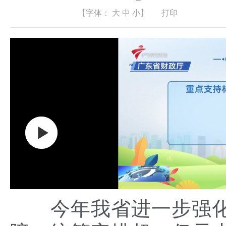
【字体：
大
中
小
】
打印
今年我省进一步强化