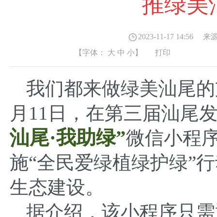
推绿美
2023-11-17 14:56
来源
【字体：
大
中
小
】
打印
我们都来做绿美汕尾的
月11日，在第三届汕尾
汕尾·我助绿”
微信小程
施
“全民爱绿植绿护绿”
生态建设。
据介绍，该小程序只需