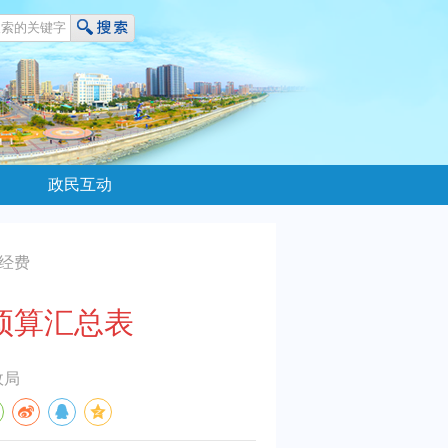
政民互动
公经费
”预算汇总表
政局