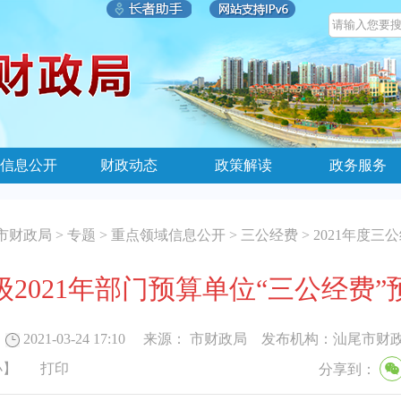
信息公开
财政动态
政策解读
政务服务
市财政局
>
专题
>
重点领域信息公开
>
三公经费
>
2021年度三
2021年部门预算单位“三公经费
2021-03-24 17:10
来源：
市财政局
发布机构：
汕尾市财
小
】
打印
分享到：