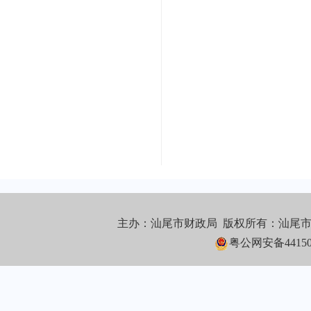
主办：汕尾市财政局 版权所有：汕尾
粤公网安备441502