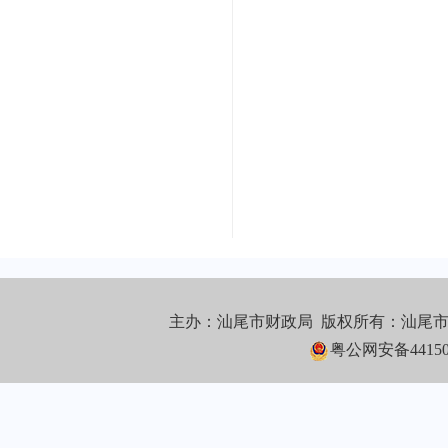
主办：汕尾市财政局 版权所有：汕尾
粤公网安备441502