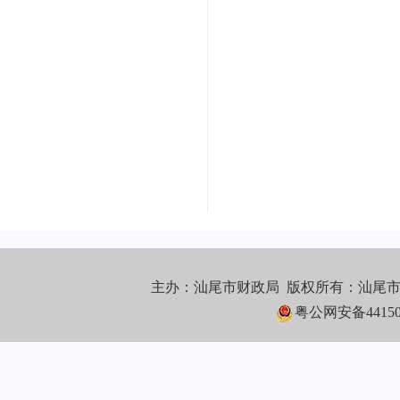
主办：汕尾市财政局 版权所有：汕尾
粤公网安备441502