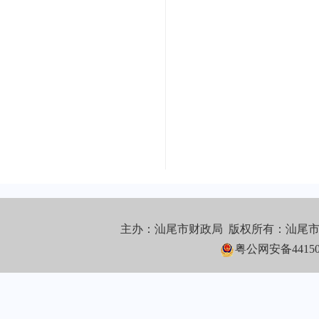
主办：汕尾市财政局 版权所有：汕尾
粤公网安备441502