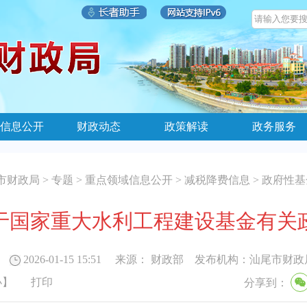
信息公开
财政动态
政策解读
政务服务
市财政局
>
专题
>
重点领域信息公开
>
减税降费信息
>
政府性基
于国家重大水利工程建设基金有关
2026-01-15 15:51
来源：
财政部
发布机构：
汕尾市财政
小
】
打印
分享到：