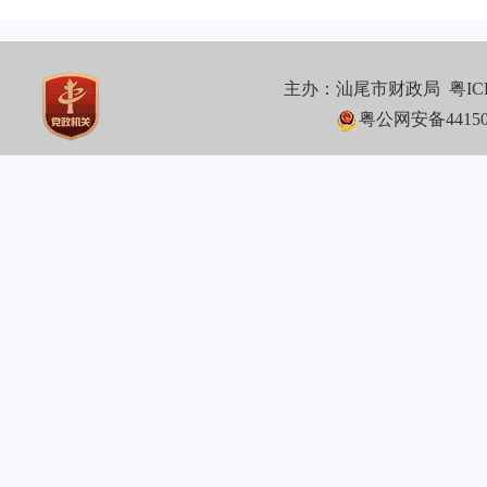
主办：汕尾市财政局
粤IC
粤公网安备441502