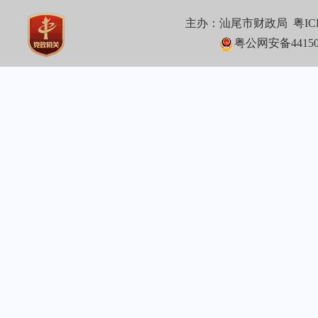
主办：汕尾市财政局
粤IC
粤公网安备441502