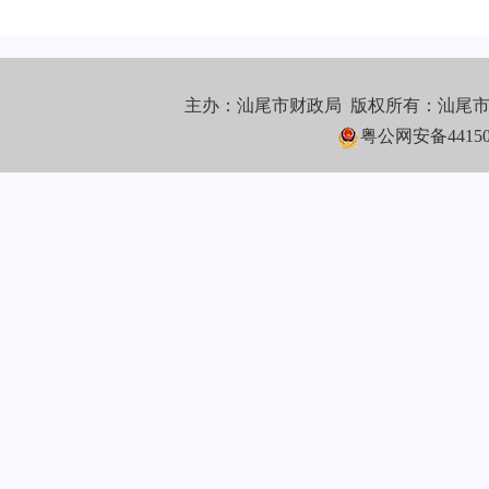
主办：汕尾市财政局 版权所有：汕尾
粤公网安备441502