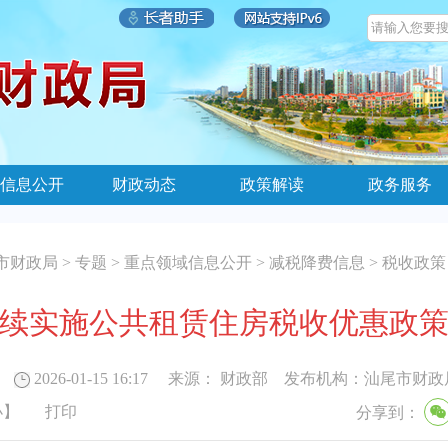
信息公开
财政动态
政策解读
政务服务
市财政局
>
专题
>
重点领域信息公开
>
减税降费信息
>
税收政策
续实施公共租赁住房税收优惠政
2026-01-15 16:17
来源：
财政部
发布机构：
汕尾市财政
小
】
打印
分享到：