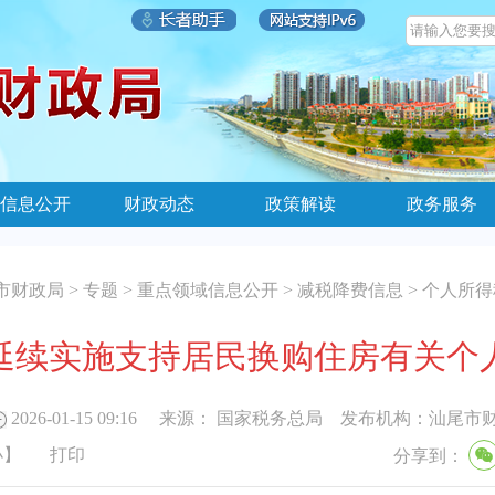
信息公开
财政动态
政策解读
政务服务
市财政局
>
专题
>
重点领域信息公开
>
减税降费信息
>
个人所得
延续实施支持居民换购住房有关个
2026-01-15 09:16
来源：
国家税务总局
发布机构：
汕尾市
小
】
打印
分享到：