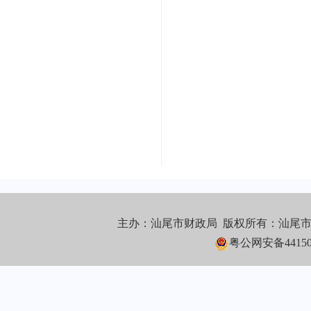
主办：汕尾市财政局 版权所有：汕尾
粤公网安备441502