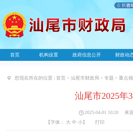
首页
机构设置
政府信息公开
财政动
您现在所在的位置 :
首页
>
汕尾市财政局
>
专题
>
重点领
汕尾市2025
2025-04-01 10:20
来源
【字体：
大
中
小
】
打印