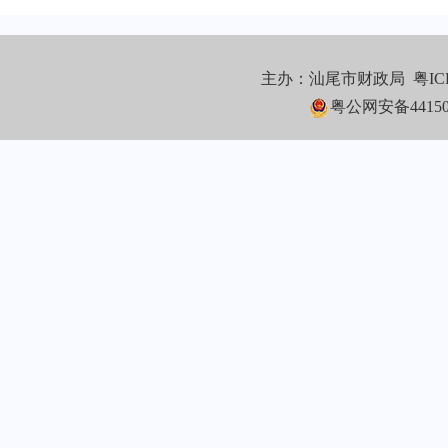
主办：汕尾市财政局
粤IC
粤公网安备441502