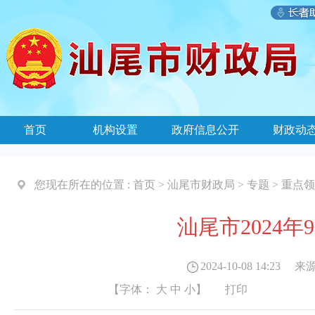
首页
机构设置
政府信息公开
财政动
您现在所在的位置 :
首页
>
汕尾市财政局
>
专题
>
重点领
汕尾市2024
2024-10-08 14:23
来源
【字体：
大
中
小
】
打印