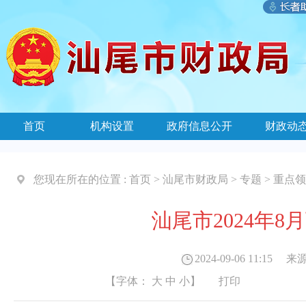
首页
机构设置
政府信息公开
财政动
您现在所在的位置 :
首页
>
汕尾市财政局
>
专题
>
重点领
汕尾市2024年
2024-09-06 11:15
来源
【字体：
大
中
小
】
打印