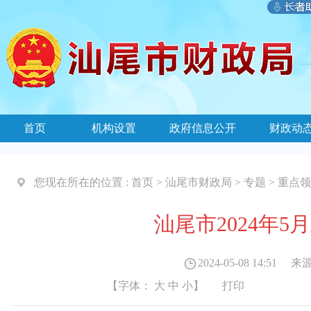
首页
机构设置
政府信息公开
财政动
您现在所在的位置 :
首页
>
汕尾市财政局
>
专题
>
重点领
汕尾市2024年
2024-05-08 14:51
来源
【字体：
大
中
小
】
打印