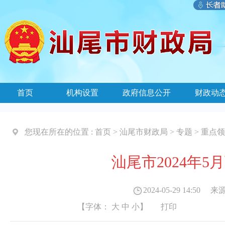
首页
机构设置
政府信息公开
财政动
您现在所在的位置 :
首页
>
汕尾市财政局
>
专题
>
重点领
汕尾市2024年
2024-05-29 14:50
来源
【字体：
大
中
小
】
打印