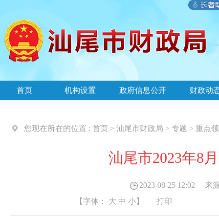
首页
机构设置
政府信息公开
财政动
您现在所在的位置 :
首页
>
汕尾市财政局
>
专题
>
重点领
汕尾市2023年
2023-08-25 12:02
来源
【字体：
大
中
小
】
打印