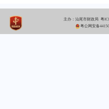
主办：汕尾市财政局
粤IC
粤公网安备441502