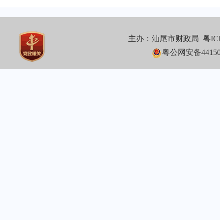
主办：汕尾市财政局
粤IC
粤公网安备441502