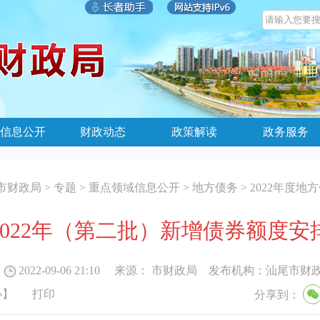
信息公开
财政动态
政策解读
政务服务
市财政局
>
专题
>
重点领域信息公开
>
地方债务
>
2022年度地
2022年（第二批）新增债券额度安
2022-09-06 21:10
来源：
市财政局
发布机构：
汕尾市财
小
】
打印
分享到：