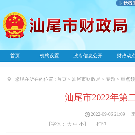
首页
机构设置
政府信息公开
财政动
您现在所在的位置 :
首页
>
汕尾市财政局
>
专题
>
重点领
汕尾市2022年
2022-09-06 21:09
来
【字体：
大
中
小
】
打印