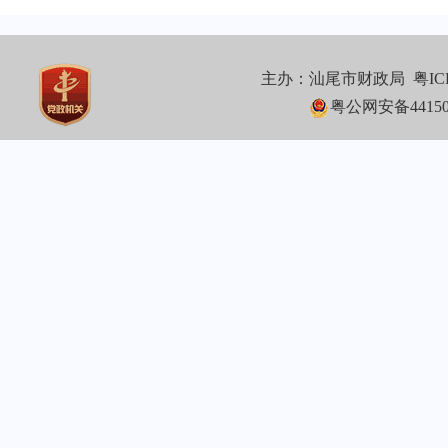
主办：汕尾市财政局
粤IC
粤公网安备441502