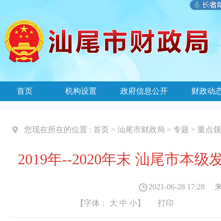
首页
机构设置
政府信息公开
财政动
您现在所在的位置 :
首页
>
汕尾市财政局
>
专题
>
重点领
2019年--2020年末 汕尾
2021-06-28 17:28
来
【字体：
大
中
小
】
打印