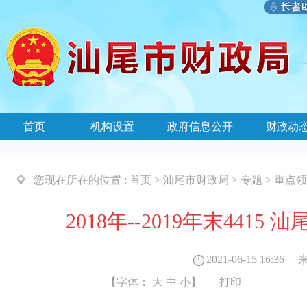
首页
机构设置
政府信息公开
财政动
您现在所在的位置 :
首页
>
汕尾市财政局
>
专题
>
重点领
2018年--2019年末44
2021-06-15 16:36
来
【字体：
大
中
小
】
打印