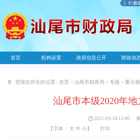
首页
机构设置
政府信息公开
财政动
您现在所在的位置 :
首页
>
汕尾市财政局
>
专题
>
重点领
汕尾市本级2020年
2021-03-24 11:00
来
【字体：
大
中
小
】
打印