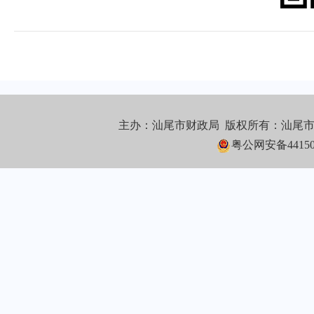
主办：汕尾市财政局 版权所有：汕尾
粤公网安备441502