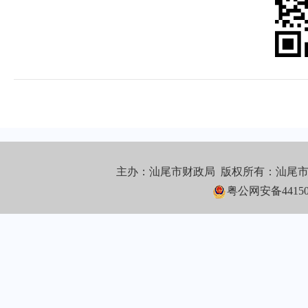
主办：汕尾市财政局 版权所有：汕尾
粤公网安备441502