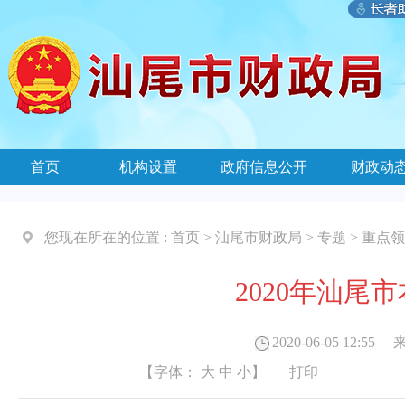
首页
机构设置
政府信息公开
财政动
您现在所在的位置 :
首页
>
汕尾市财政局
>
专题
>
重点领
2020年汕尾
2020-06-05 12:55
来
【字体：
大
中
小
】
打印