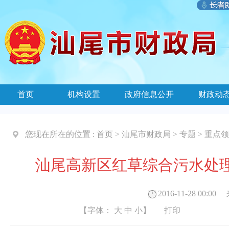
首页
机构设置
政府信息公开
财政动
您现在所在的位置 :
首页
>
汕尾市财政局
>
专题
>
重点领
汕尾高新区红草综合污水处理
2016-11-28 00:00
来
【字体：
大
中
小
】
打印