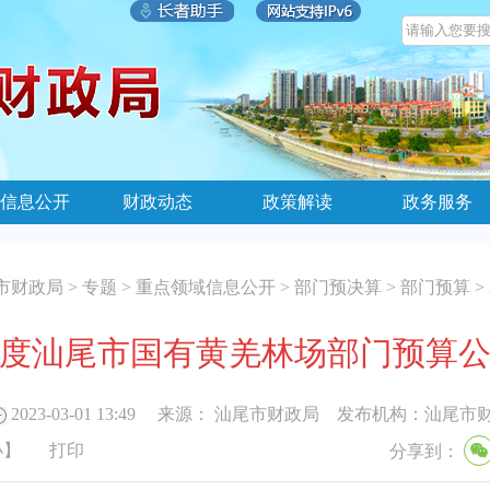
信息公开
财政动态
政策解读
政务服务
市财政局
>
专题
>
重点领域信息公开
>
部门预决算
>
部门预算
>
3年度汕尾市国有黄羌林场部门预算
2023-03-01 13:49
来源：
汕尾市财政局
发布机构：
汕尾市
小
】
打印
分享到：