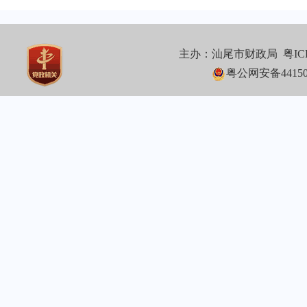
主办：汕尾市财政局
粤IC
粤公网安备441502