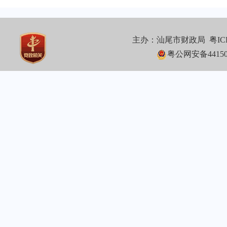
主办：汕尾市财政局
粤IC
粤公网安备441502