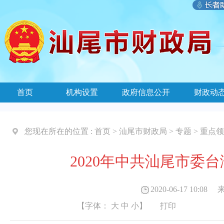
首页
机构设置
政府信息公开
财政动
您现在所在的位置 :
首页
>
汕尾市财政局
>
专题
>
重点领
2020年中共汕尾市委
2020-06-17 10:08
来
【字体：
大
中
小
】
打印