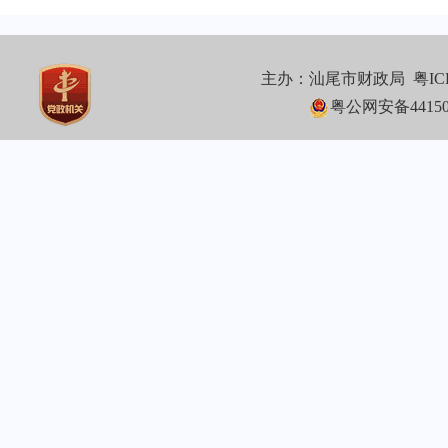
主办：汕尾市财政局
粤IC
粤公网安备441502