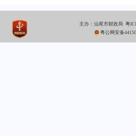
主办：汕尾市财政局
粤IC
粤公网安备441502