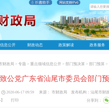
信息公开
财政动态
政策解读
政务服务
市财政局
>
专题
>
重点领域信息公开
>
部门预决算
>
部门预算
>
中国致公党广东省汕尾市委员会部门
2020-06-17 09:59
来源：
市财政局
发布机构：
汕尾市财
小
】
打印
分享到：