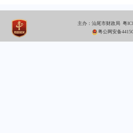
主办：汕尾市财政局
粤IC
粤公网安备441502