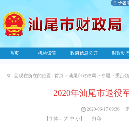
首页
机构设置
政府信息公开
财政动
您现在所在的位置 :
首页
>
汕尾市财政局
>
专题
>
重点领
2020年汕尾市退
2020-06-17 09:36
来
【字体：
大
中
小
】
打印