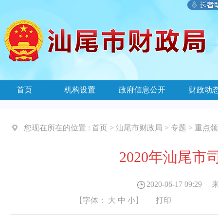
首页
机构设置
政府信息公开
财政动
您现在所在的位置 :
首页
>
汕尾市财政局
>
专题
>
重点领
2020年汕尾
2020-06-17 09:29
来
【字体：
大
中
小
】
打印