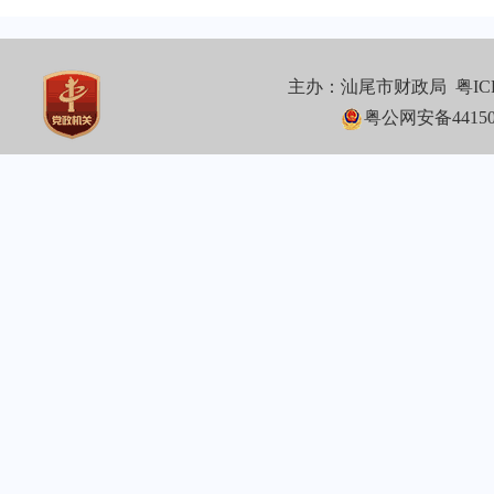
主办：汕尾市财政局
粤IC
粤公网安备441502