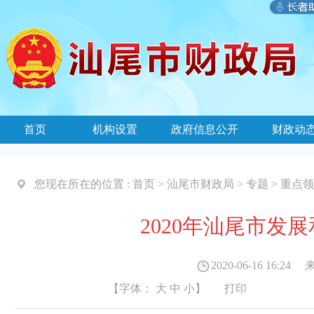
首页
机构设置
政府信息公开
财政动
您现在所在的位置 :
首页
>
汕尾市财政局
>
专题
>
重点领
2020年汕尾市发
2020-06-16 16:24
来
【字体：
大
中
小
】
打印