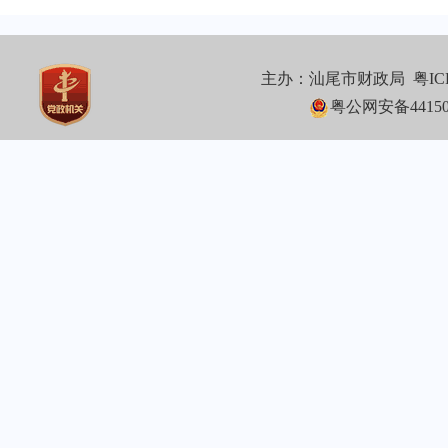
主办：汕尾市财政局
粤IC
粤公网安备441502