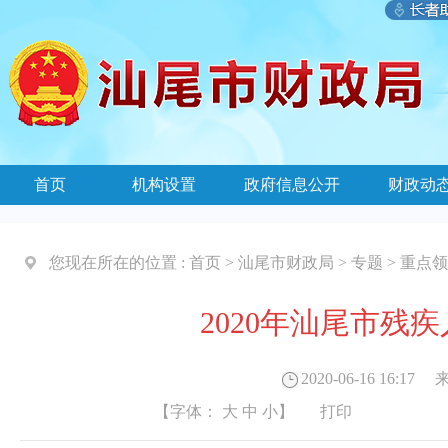
首页
机构设置
政府信息公开
财政动
您现在所在的位置 :
首页
>
汕尾市财政局
>
专题
>
重点领
2020年汕尾市残
2020-06-16 16:17
来
【字体：
大
中
小
】
打印