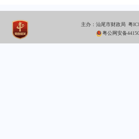
主办：汕尾市财政局
粤IC
粤公网安备441502