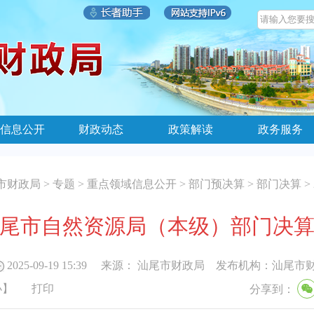
信息公开
财政动态
政策解读
政务服务
市财政局
>
专题
>
重点领域信息公开
>
部门预决算
>
部门决算
>
年汕尾市自然资源局（本级）部门决
2025-09-19 15:39
来源：
汕尾市财政局
发布机构：
汕尾市
小
】
打印
分享到：