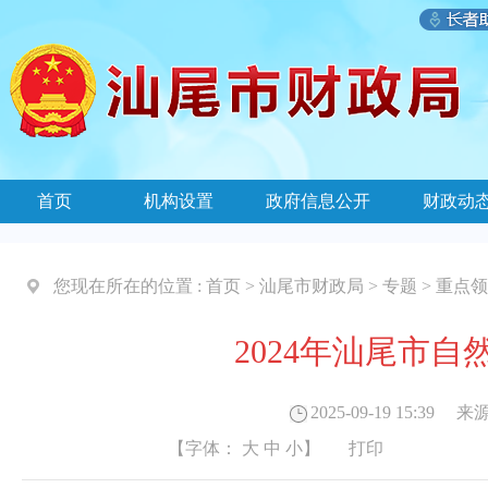
首页
机构设置
政府信息公开
财政动
您现在所在的位置 :
首页
>
汕尾市财政局
>
专题
>
重点领
2024年汕尾市
2025-09-19 15:39
来源
【字体：
大
中
小
】
打印