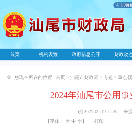
首页
机构设置
政府信息公开
财政动
您现在所在的位置 :
首页
>
汕尾市财政局
>
专题
>
重点领
2024年汕尾市公用
2025-09-19 15:36
来源
【字体：
大
中
小
】
打印