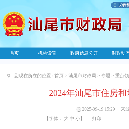
首页
机构设置
政府信息公开
财政动
您现在所在的位置 :
首页
>
汕尾市财政局
>
专题
>
重点领
2024年汕尾市住房
2025-09-19 15:29
来源
【字体：
大
中
小
】
打印