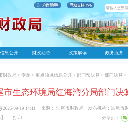
信息公开
财政动态
政策解读
政务服务
市财政局
>
专题
>
重点领域信息公开
>
部门预决算
>
部门决算
>
年汕尾市生态环境局红海湾分局部门决
2025-09-19 14:41
来源：
汕尾市财政局
发布机构：
汕尾市
小
】
打印
分享到：