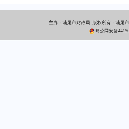
主办：汕尾市财政局 版权所有：汕尾
粤公网安备441502