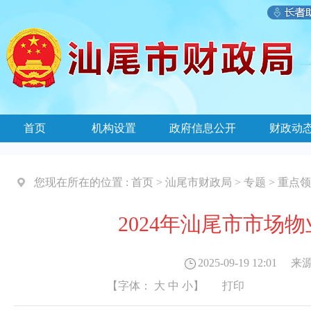
首页
机构设置
政府信息公开
财政动
您现在所在的位置 :
首页
>
汕尾市财政局
>
专题
>
重点领
2024年汕尾市市场
2025-09-19 12:01
来源
【字体：
大
中
小
】
打印