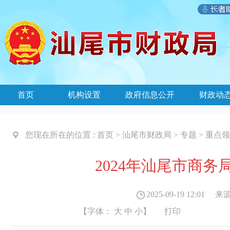
首页
机构设置
政府信息公开
财政动
您现在所在的位置 :
首页
>
汕尾市财政局
>
专题
>
重点领
2024年汕尾市商
2025-09-19 12:01
来源
【字体：
大
中
小
】
打印