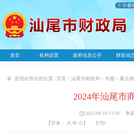
首页
机构设置
政府信息公开
财政动
您现在所在的位置 :
首页
>
汕尾市财政局
>
专题
>
重点领
2024年汕尾
2025-09-19 11:59
来源
【字体：
大
中
小
】
打印