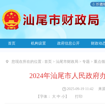
首页
机构设置
政府信息公开
财政动
您现在所在的位置 :
首页
>
汕尾市财政局
>
专题
>
重点领
2024年汕尾市人民政
2025-09-19 11:42
来源
【字体：
大
中
小
】
打印